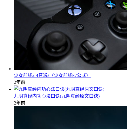
少女前线2-4普通s（少女前线k7公式）
2年前
九阴真经内功心法口诀(九阴真经原文口诀)
2年前