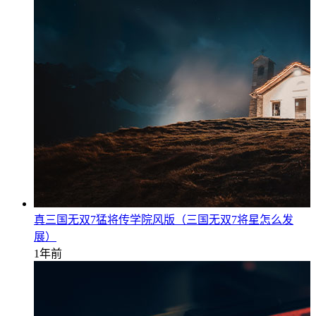
真三国无双7猛将传学院风版（三国无双7将星怎么发
展）
1年前