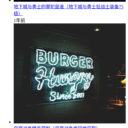
地下城与勇士的罪犯是谁（地下城与勇士狂战士装备75
级）
1年前