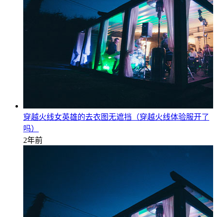
穿越火线女英雄的去衣图无遮挡（穿越火线体验服开了
吗）
2年前