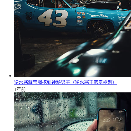
逆水寒藏宝图挖到神秘男子（逆水寒王彦章枪刺）
1年前