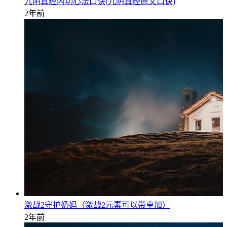
九阴真经内功心法口诀(九阴真经原文口诀)
2年前
激战2守护奶妈（激战2元素可以带卓加）
2年前