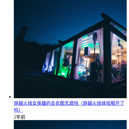
穿越火线女英雄的去衣图无遮挡（穿越火线体验服开了
吗）
2年前