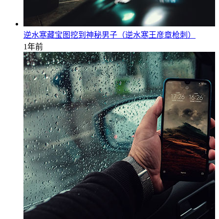
逆水寒藏宝图挖到神秘男子（逆水寒王彦章枪刺）
1年前