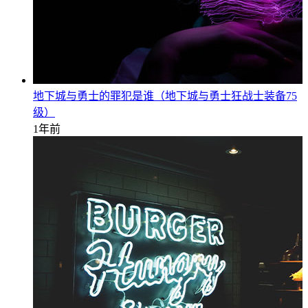
地下城与勇士的罪犯是谁（地下城与勇士狂战士装备75
级）
1年前