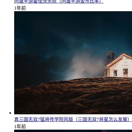
问道手游雷怪洗天际（问道手游金币比率）
1年前
真三国无双7猛将传学院风版（三国无双7将星怎么发展）
1年前