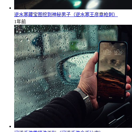
逆水寒藏宝图挖到神秘男子（逆水寒王彦章枪刺）
1年前