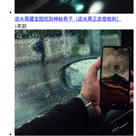
逆水寒藏宝图挖到神秘男子（逆水寒王彦章枪刺）
1年前