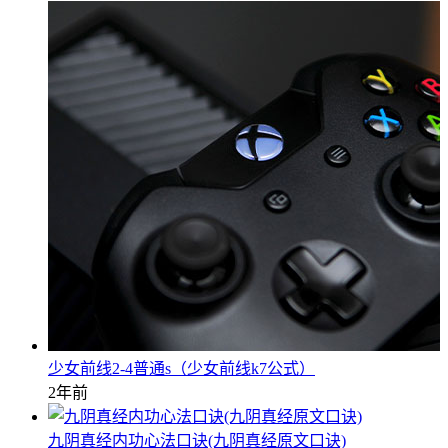
少女前线2-4普通s（少女前线k7公式）
2年前
九阴真经内功心法口诀(九阴真经原文口诀)