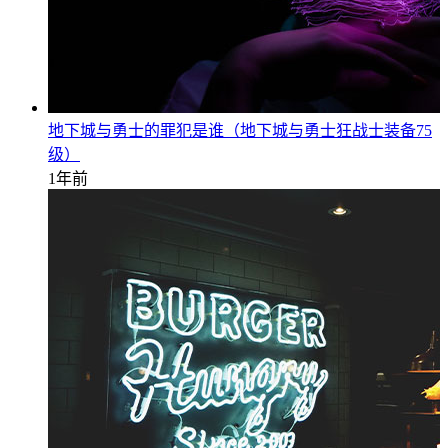
地下城与勇士的罪犯是谁（地下城与勇士狂战士装备75
级）
1年前