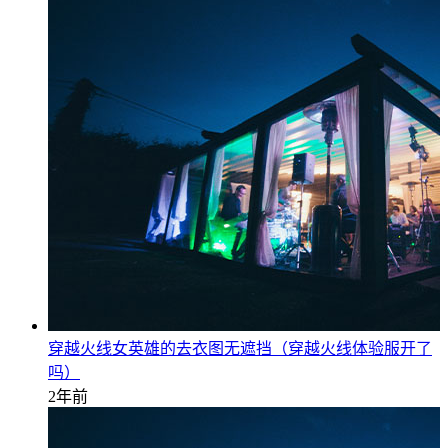
穿越火线女英雄的去衣图无遮挡（穿越火线体验服开了
吗）
2年前