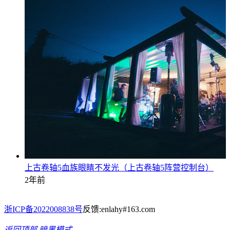
上古卷轴5血族眼睛不发光（上古卷轴5阵营控制台）
2年前
浙ICP备2022008838号
反馈:enlahy#163.com
返回顶部
暗黑模式