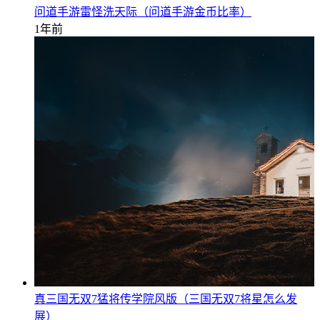
问道手游雷怪洗天际（问道手游金币比率）
1年前
真三国无双7猛将传学院风版（三国无双7将星怎么发
展）