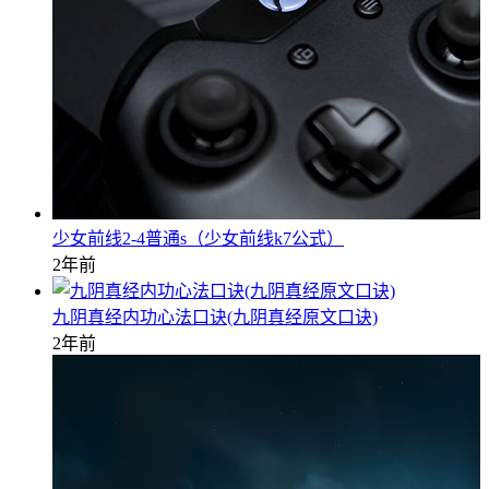
少女前线2-4普通s（少女前线k7公式）
2年前
九阴真经内功心法口诀(九阴真经原文口诀)
2年前