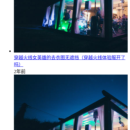
穿越火线女英雄的去衣图无遮挡（穿越火线体验服开了
吗）
2年前