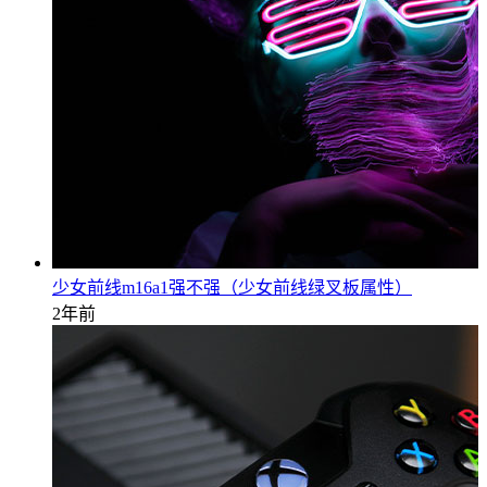
少女前线m16a1强不强（少女前线绿叉板属性）
2年前