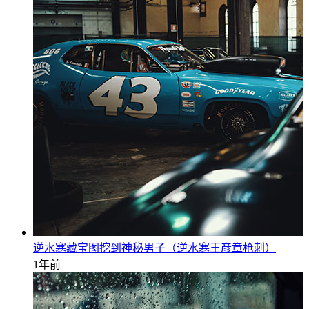
逆水寒藏宝图挖到神秘男子（逆水寒王彦章枪刺）
1年前