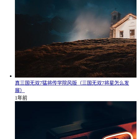
真三国无双7猛将传学院风版（三国无双7将星怎么发
展）
1年前