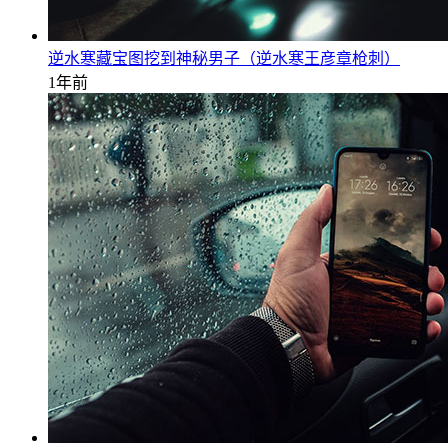
逆水寒藏宝图挖到神秘男子（逆水寒王彦章枪刺）
1年前