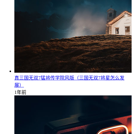
真三国无双7猛将传学院风版（三国无双7将星怎么发
展）
1年前