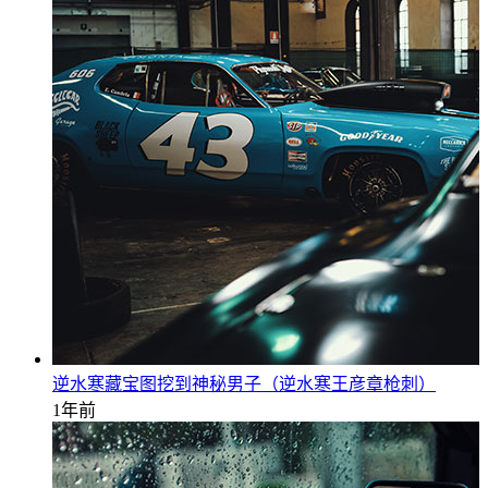
逆水寒藏宝图挖到神秘男子（逆水寒王彦章枪刺）
1年前