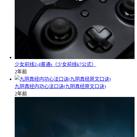
少女前线2-4普通s（少女前线k7公式）
2年前
九阴真经内功心法口诀(九阴真经原文口诀)
2年前