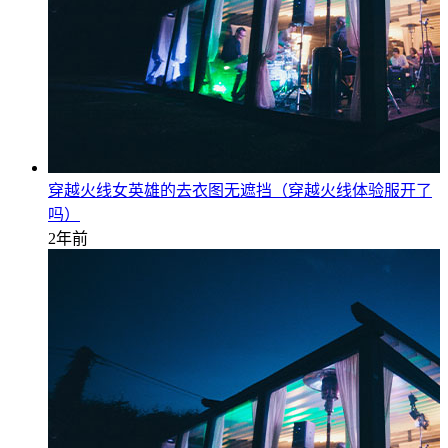
穿越火线女英雄的去衣图无遮挡（穿越火线体验服开了
吗）
2年前