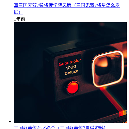
真三国无双7猛将传学院风版（三国无双7将星怎么发
展）
1年前
三国群英传孙坚必杀（三国群英传2夏傲资料）