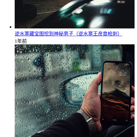
逆水寒藏宝图挖到神秘男子（逆水寒王彦章枪刺）
1年前