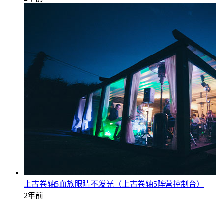
上古卷轴5血族眼睛不发光（上古卷轴5阵营控制台）
2年前