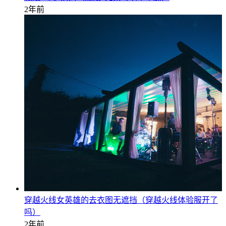
2年前
穿越火线女英雄的去衣图无遮挡（穿越火线体验服开了
吗）
2年前