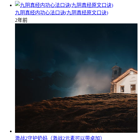
九阴真经内功心法口诀(九阴真经原文口诀)
2年前
激战2守护奶妈（激战2元素可以带卓加）