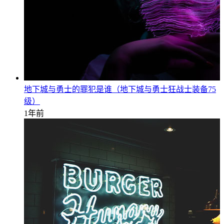
地下城与勇士的罪犯是谁（地下城与勇士狂战士装备75
级）
1年前