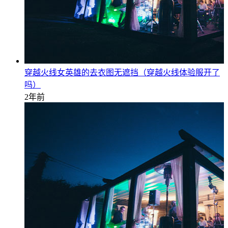
穿越火线女英雄的去衣图无遮挡（穿越火线体验服开了
吗）
2年前