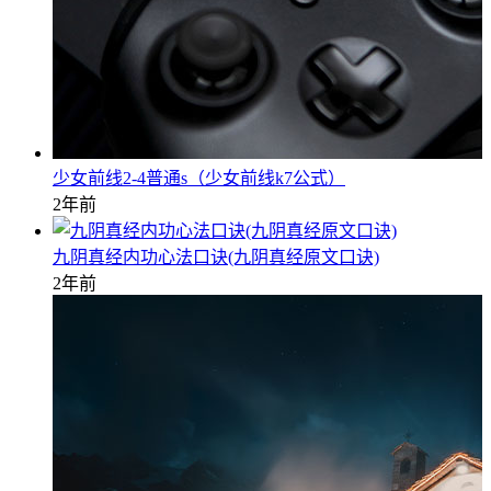
少女前线2-4普通s（少女前线k7公式）
2年前
九阴真经内功心法口诀(九阴真经原文口诀)
2年前