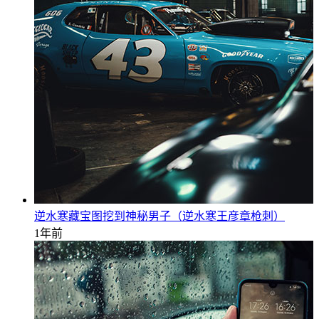
逆水寒藏宝图挖到神秘男子（逆水寒王彦章枪刺）
1年前