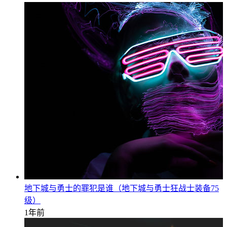
地下城与勇士的罪犯是谁（地下城与勇士狂战士装备75
级）
1年前