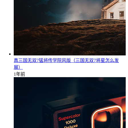
真三国无双7猛将传学院风版（三国无双7将星怎么发
展）
1年前