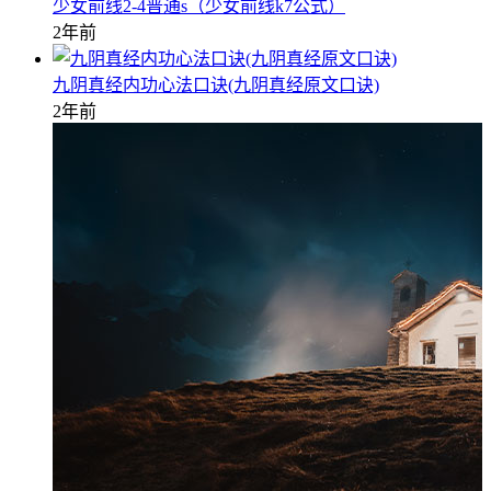
少女前线2-4普通s（少女前线k7公式）
2年前
九阴真经内功心法口诀(九阴真经原文口诀)
2年前