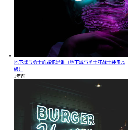
地下城与勇士的罪犯是谁（地下城与勇士狂战士装备75
级）
1年前