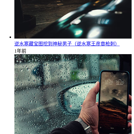
逆水寒藏宝图挖到神秘男子（逆水寒王彦章枪刺）
1年前