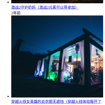
激战2守护奶妈（激战2元素可以带卓加）
2年前
穿越火线女英雄的去衣图无遮挡（穿越火线体验服开了