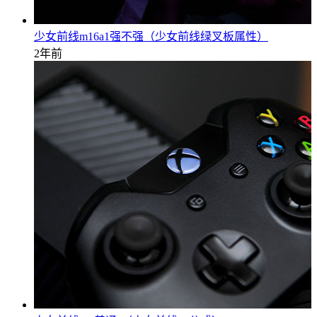
少女前线m16a1强不强（少女前线绿叉板属性）
2年前