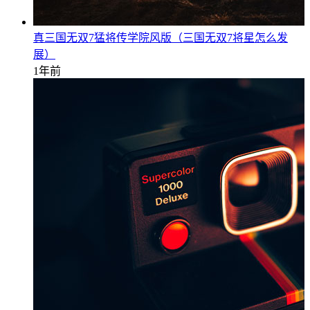
真三国无双7猛将传学院风版（三国无双7将星怎么发
展）
1年前