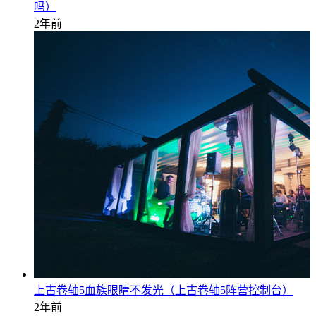
吗）
2年前
上古卷轴5血族眼睛不发光（上古卷轴5阵营控制台）
2年前