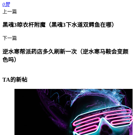
0
赞
上一篇
黑魂3晾衣杆附魔（黑魂3下水道双鳄鱼在哪）
下一篇
逆水寒帮派药店多久刷新一次（逆水寒马鞍会变颜
色吗）
TA的新帖