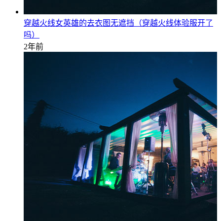
穿越火线女英雄的去衣图无遮挡（穿越火线体验服开了
吗）
2年前