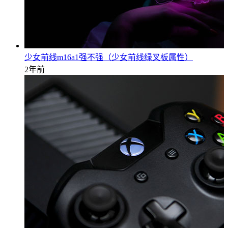
少女前线m16a1强不强（少女前线绿叉板属性）
2年前