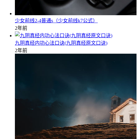
少女前线2-4普通s（少女前线k7公式）
2年前
九阴真经内功心法口诀(九阴真经原文口诀)
2年前