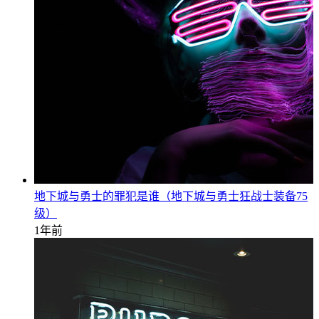
地下城与勇士的罪犯是谁（地下城与勇士狂战士装备75
级）
1年前