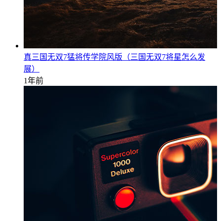
真三国无双7猛将传学院风版（三国无双7将星怎么发
展）
1年前