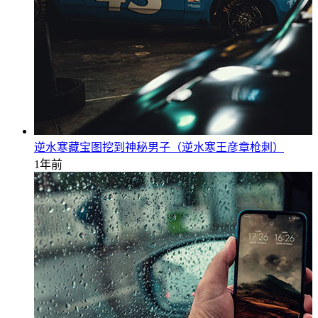
逆水寒藏宝图挖到神秘男子（逆水寒王彦章枪刺）
1年前