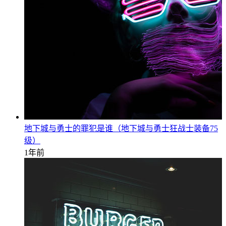
地下城与勇士的罪犯是谁（地下城与勇士狂战士装备75
级）
1年前