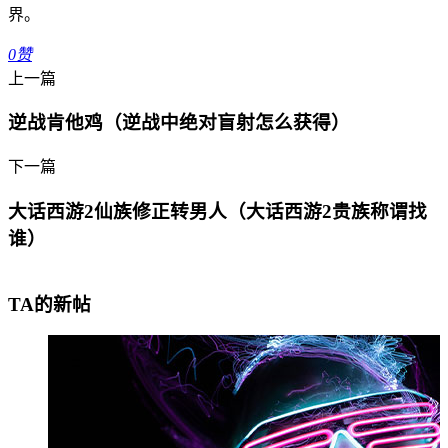
界。
0
赞
上一篇
逆战肯他鸡（逆战中绝对盲射怎么获得）
下一篇
大话西游2仙族修正转男人（大话西游2贵族称谓找
谁）
TA的新帖