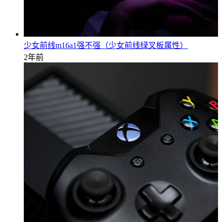
少女前线m16a1强不强（少女前线绿叉板属性）
2年前