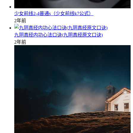
少女前线2-4普通s（少女前线k7公式）
2年前
九阴真经内功心法口诀(九阴真经原文口诀)
2年前