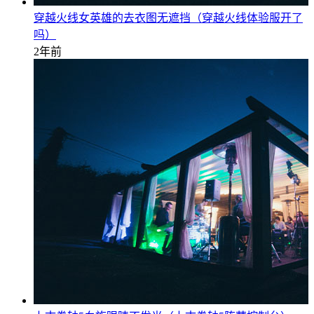
穿越火线女英雄的去衣图无遮挡（穿越火线体验服开了
吗）
2年前