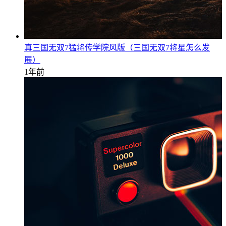
真三国无双7猛将传学院风版（三国无双7将星怎么发
展）
1年前