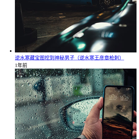
逆水寒藏宝图挖到神秘男子（逆水寒王彦章枪刺）
1年前