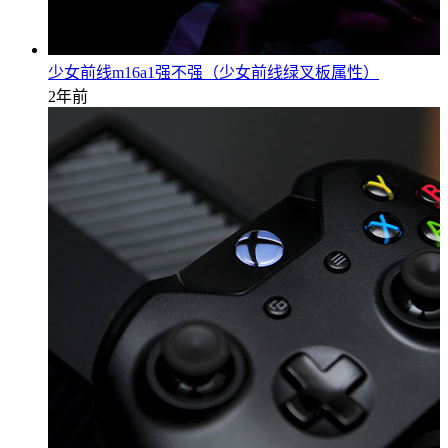
少女前线m16a1强不强（少女前线绿叉板属性）
2年前