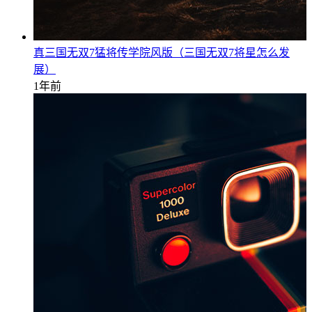
真三国无双7猛将传学院风版（三国无双7将星怎么发
展）
1年前