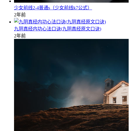
少女前线2-4普通s（少女前线k7公式）
2年前
九阴真经内功心法口诀(九阴真经原文口诀)
2年前