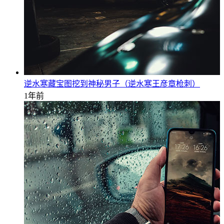
逆水寒藏宝图挖到神秘男子（逆水寒王彦章枪刺）
1年前