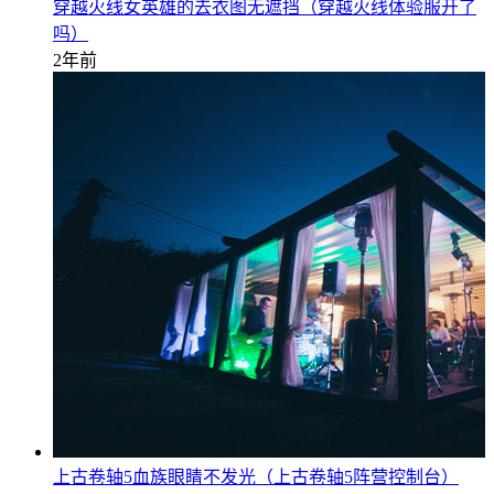
穿越火线女英雄的去衣图无遮挡（穿越火线体验服开了
吗）
2年前
上古卷轴5血族眼睛不发光（上古卷轴5阵营控制台）