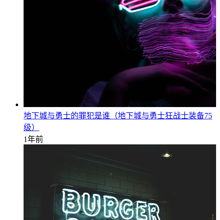
地下城与勇士的罪犯是谁（地下城与勇士狂战士装备75
级）
1年前