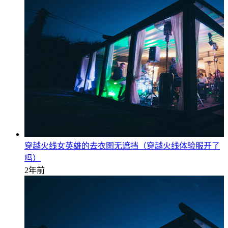
穿越火线女英雄的去衣图无遮挡（穿越火线体验服开了
吗）
2年前