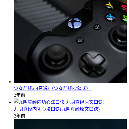
少女前线2-4普通s（少女前线k7公式）
2年前
九阴真经内功心法口诀(九阴真经原文口诀)
2年前