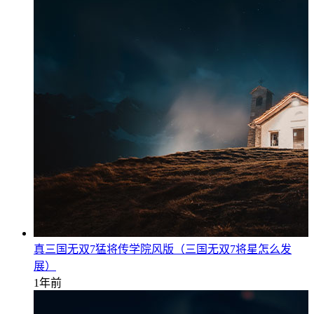
真三国无双7猛将传学院风版（三国无双7将星怎么发
展）
1年前