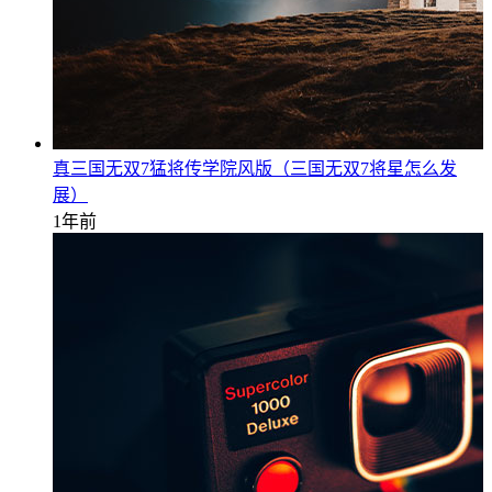
真三国无双7猛将传学院风版（三国无双7将星怎么发
展）
1年前