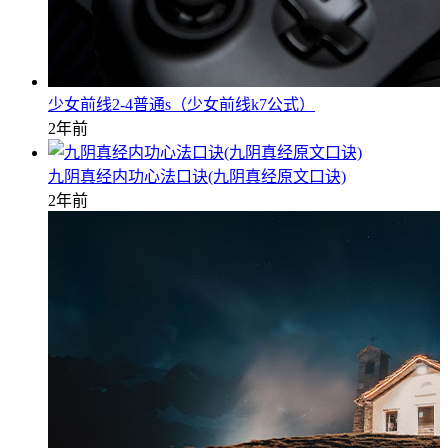
少女前线2-4普通s（少女前线k7公式）
2年前
九阴真经内功心法口诀(九阴真经原文口诀)
2年前