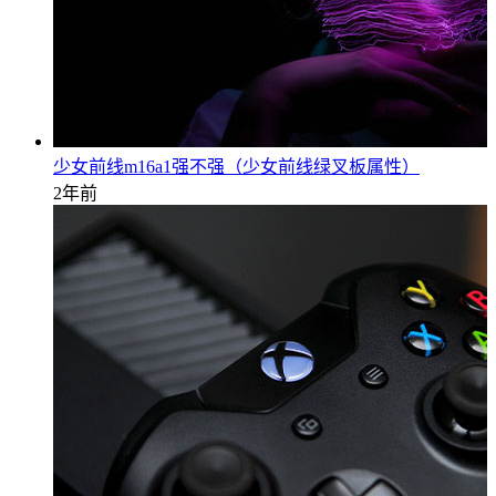
少女前线m16a1强不强（少女前线绿叉板属性）
2年前