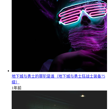
地下城与勇士的罪犯是谁（地下城与勇士狂战士装备75
级）
1年前