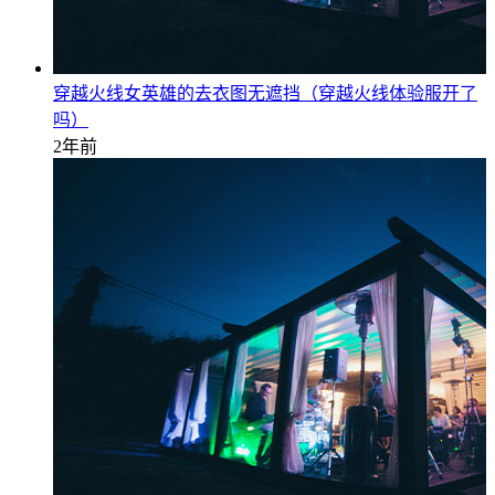
穿越火线女英雄的去衣图无遮挡（穿越火线体验服开了
吗）
2年前