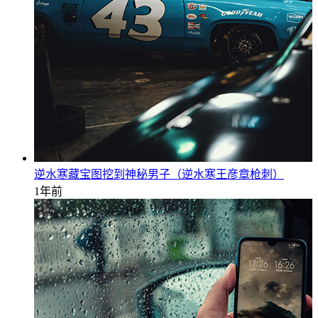
逆水寒藏宝图挖到神秘男子（逆水寒王彦章枪刺）
1年前