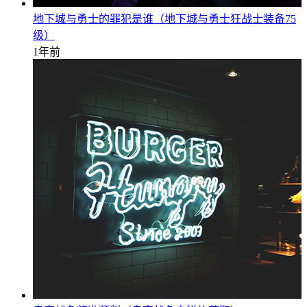
地下城与勇士的罪犯是谁（地下城与勇士狂战士装备75
级）
1年前