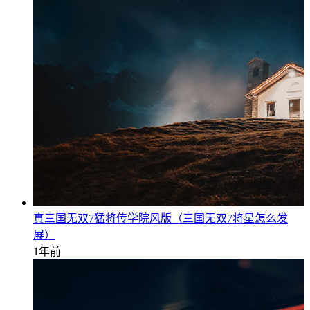
真三国无双7猛将传学院风版（三国无双7将星怎么发
展）
1年前