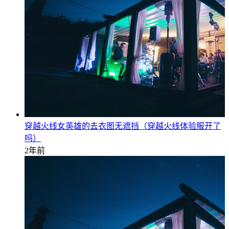
穿越火线女英雄的去衣图无遮挡（穿越火线体验服开了
吗）
2年前