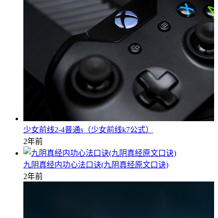
少女前线2-4普通s（少女前线k7公式）
2年前
九阴真经内功心法口诀(九阴真经原文口诀)
2年前