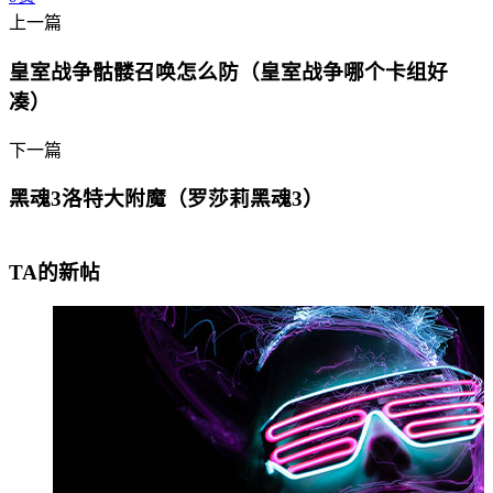
上一篇
皇室战争骷髅召唤怎么防（皇室战争哪个卡组好
凑）
下一篇
黑魂3洛特大附魔（罗莎莉黑魂3）
TA的新帖