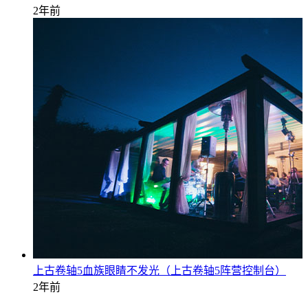
2年前
上古卷轴5血族眼睛不发光（上古卷轴5阵营控制台）
2年前