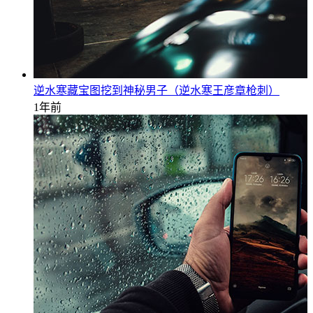
逆水寒藏宝图挖到神秘男子（逆水寒王彦章枪刺）
1年前