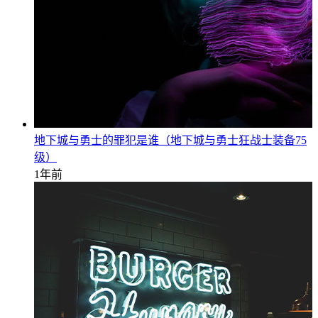
地下城与勇士的罪犯是谁（地下城与勇士狂战士装备75
级）
1年前