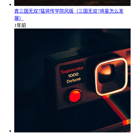
真三国无双7猛将传学院风版（三国无双7将星怎么发
展）
1年前