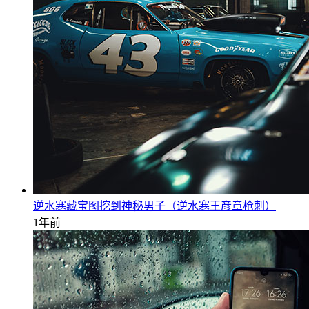
逆水寒藏宝图挖到神秘男子（逆水寒王彦章枪刺）
1年前