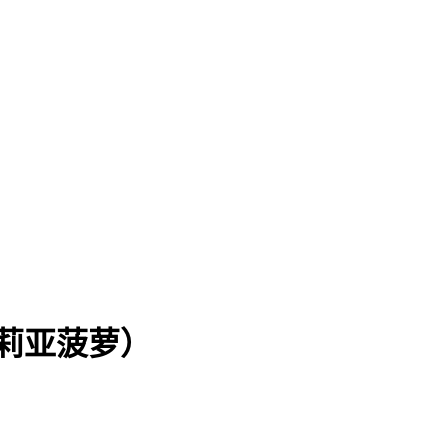
莉亚菠萝）