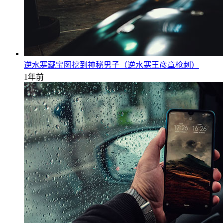
逆水寒藏宝图挖到神秘男子（逆水寒王彦章枪刺）
1年前