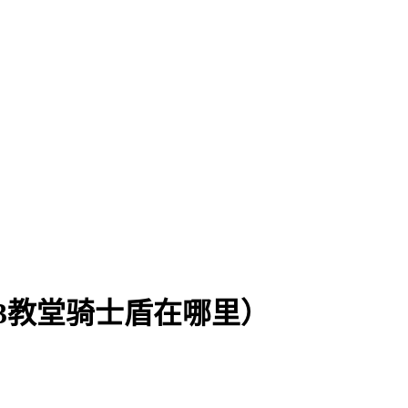
3教堂骑士盾在哪里）