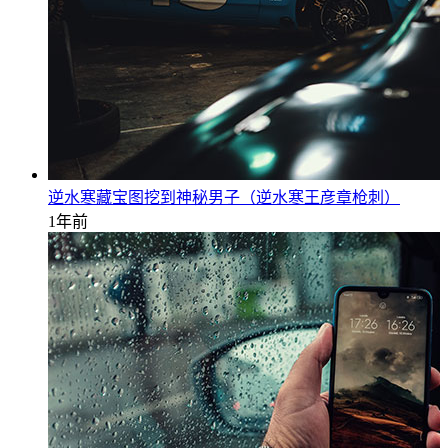
逆水寒藏宝图挖到神秘男子（逆水寒王彦章枪刺）
1年前