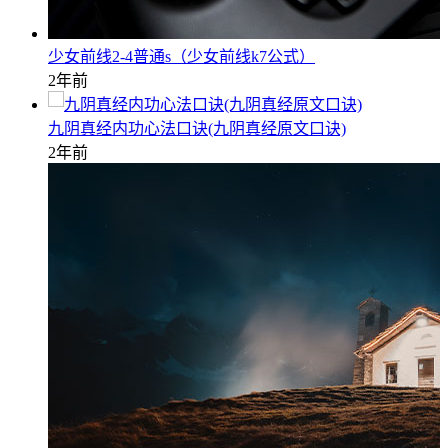
少女前线2-4普通s（少女前线k7公式）
2年前
九阴真经内功心法口诀(九阴真经原文口诀)
2年前