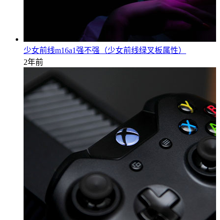
少女前线m16a1强不强（少女前线绿叉板属性）
2年前