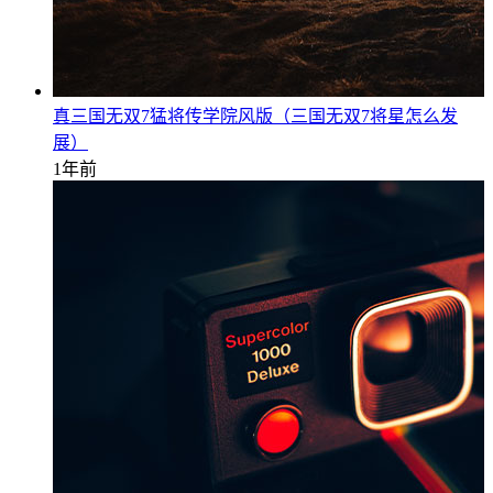
真三国无双7猛将传学院风版（三国无双7将星怎么发
展）
1年前