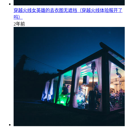
穿越火线女英雄的去衣图无遮挡（穿越火线体验服开了
吗）
2年前