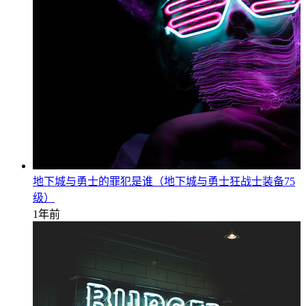
地下城与勇士的罪犯是谁（地下城与勇士狂战士装备75
级）
1年前