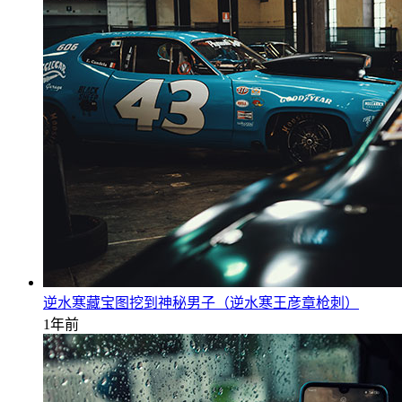
逆水寒藏宝图挖到神秘男子（逆水寒王彦章枪刺）
1年前