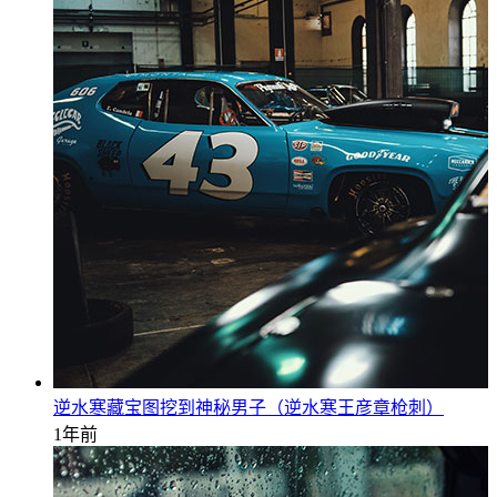
逆水寒藏宝图挖到神秘男子（逆水寒王彦章枪刺）
1年前