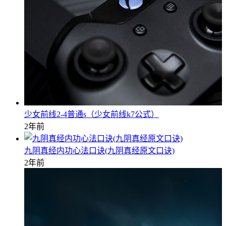
少女前线2-4普通s（少女前线k7公式）
2年前
九阴真经内功心法口诀(九阴真经原文口诀)
2年前