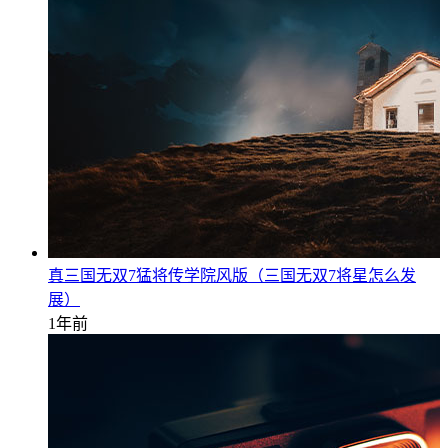
真三国无双7猛将传学院风版（三国无双7将星怎么发
展）
1年前