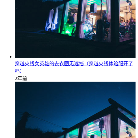
穿越火线女英雄的去衣图无遮挡（穿越火线体验服开了
吗）
2年前