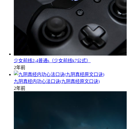
少女前线2-4普通s（少女前线k7公式）
2年前
九阴真经内功心法口诀(九阴真经原文口诀)
2年前