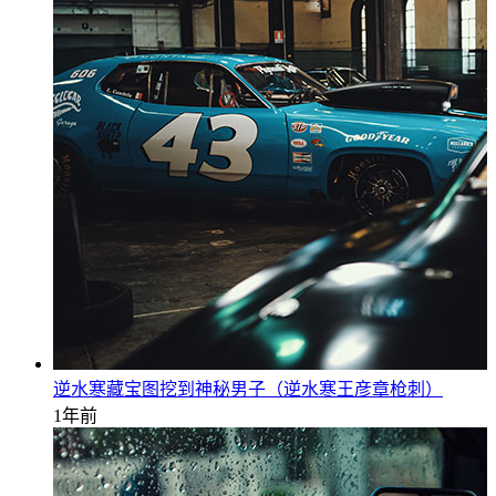
逆水寒藏宝图挖到神秘男子（逆水寒王彦章枪刺）
1年前