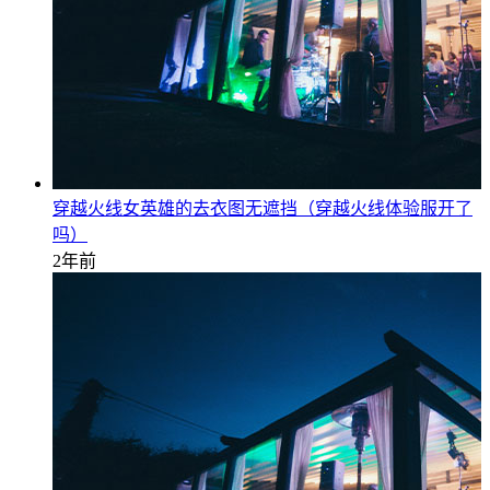
穿越火线女英雄的去衣图无遮挡（穿越火线体验服开了
吗）
2年前