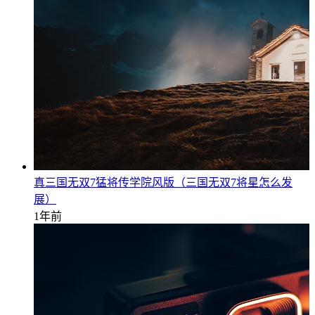
真三国无双7猛将传学院风版（三国无双7将星怎么发
展）
1年前