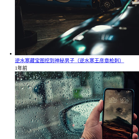
逆水寒藏宝图挖到神秘男子（逆水寒王彦章枪刺）
1年前