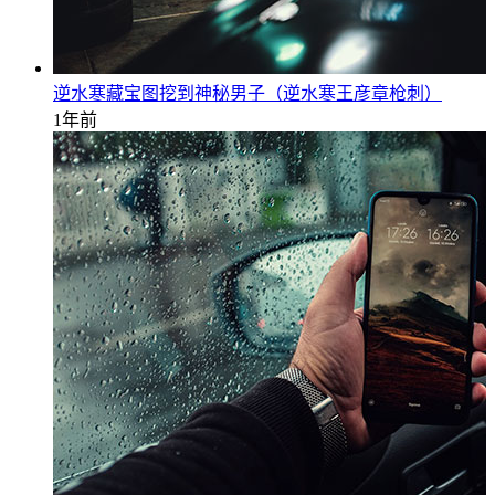
逆水寒藏宝图挖到神秘男子（逆水寒王彦章枪刺）
1年前