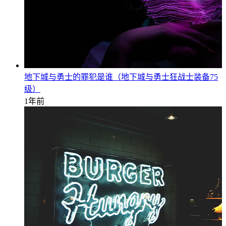
地下城与勇士的罪犯是谁（地下城与勇士狂战士装备75
级）
1年前