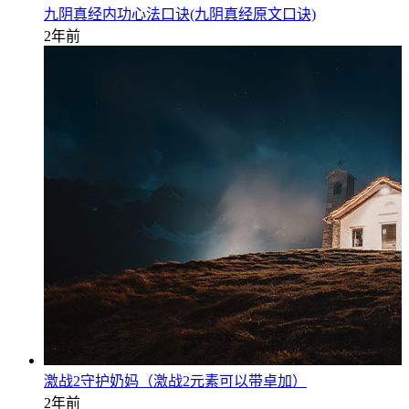
九阴真经内功心法口诀(九阴真经原文口诀)
2年前
激战2守护奶妈（激战2元素可以带卓加）
2年前