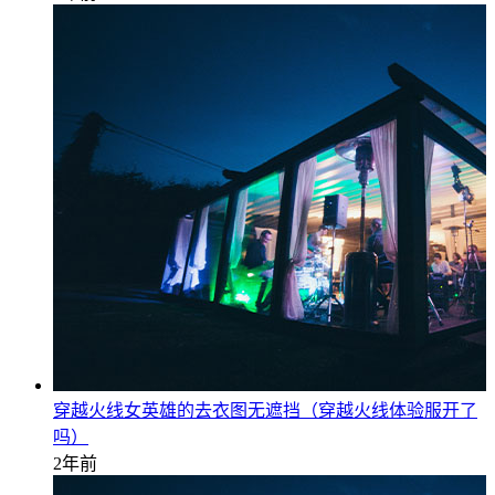
穿越火线女英雄的去衣图无遮挡（穿越火线体验服开了
吗）
2年前