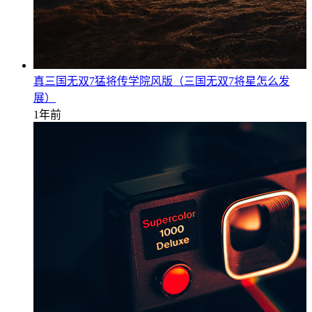
真三国无双7猛将传学院风版（三国无双7将星怎么发
展）
1年前