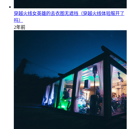
穿越火线女英雄的去衣图无遮挡（穿越火线体验服开了
吗）
2年前