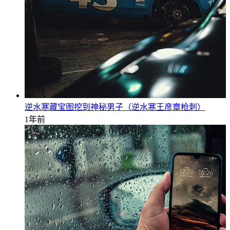
逆水寒藏宝图挖到神秘男子（逆水寒王彦章枪刺）
1年前