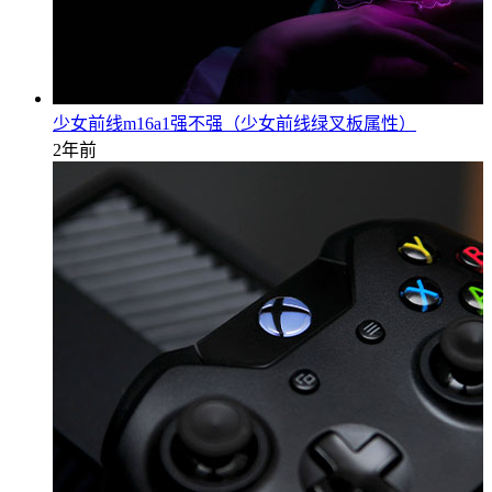
少女前线m16a1强不强（少女前线绿叉板属性）
2年前