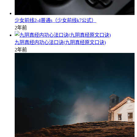
少女前线2-4普通s（少女前线k7公式）
2年前
九阴真经内功心法口诀(九阴真经原文口诀)
2年前