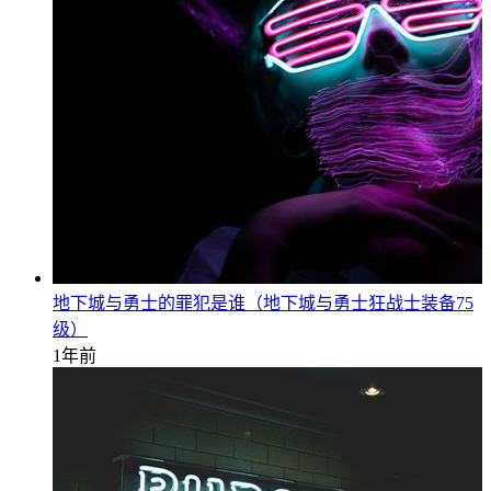
地下城与勇士的罪犯是谁（地下城与勇士狂战士装备75
级）
1年前