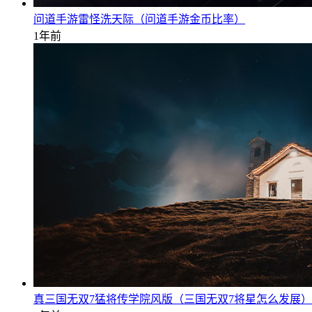
问道手游雷怪洗天际（问道手游金币比率）
1年前
真三国无双7猛将传学院风版（三国无双7将星怎么发展）