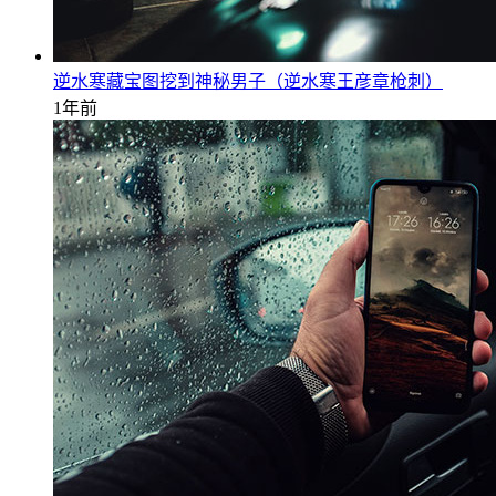
逆水寒藏宝图挖到神秘男子（逆水寒王彦章枪刺）
1年前