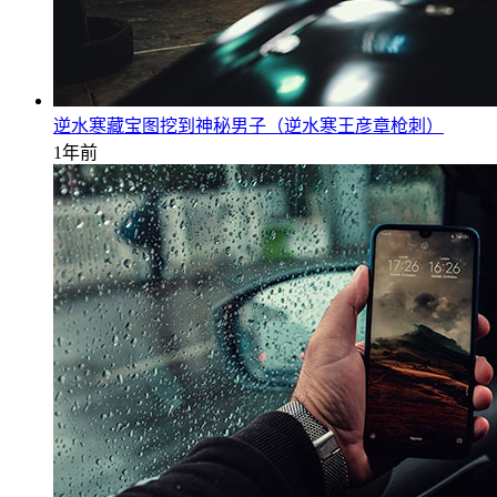
逆水寒藏宝图挖到神秘男子（逆水寒王彦章枪刺）
1年前