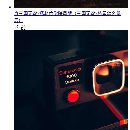
真三国无双7猛将传学院风版（三国无双7将星怎么发
展）
1年前