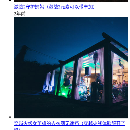
激战2守护奶妈（激战2元素可以带卓加）
2年前
穿越火线女英雄的去衣图无遮挡（穿越火线体验服开了