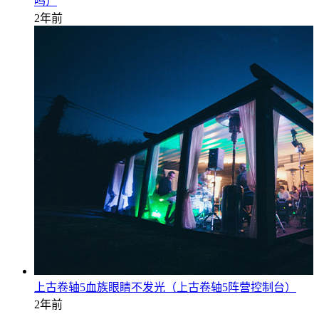
吗）
2年前
上古卷轴5血族眼睛不发光（上古卷轴5阵营控制台）
2年前