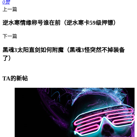
0
赞
上一篇
逆水寒情缘称号谁在前（逆水寒卡59级押镖）
下一篇
黑魂3太阳直剑如何附魔（黑魂3怪突然不掉装备
了）
TA的新帖