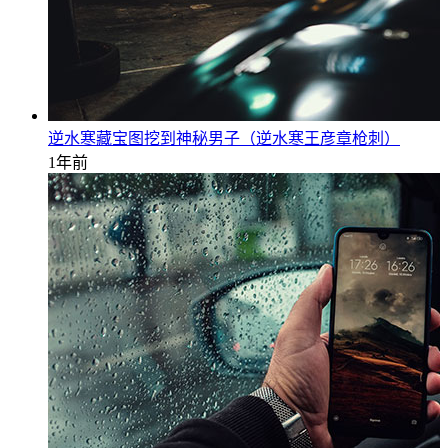
逆水寒藏宝图挖到神秘男子（逆水寒王彦章枪刺）
1年前