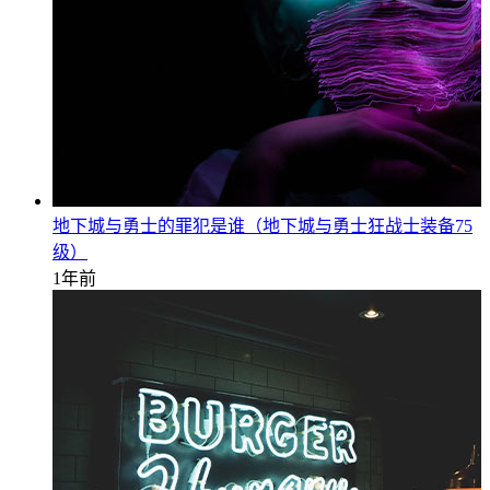
地下城与勇士的罪犯是谁（地下城与勇士狂战士装备75
级）
1年前