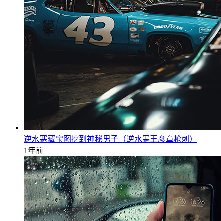
逆水寒藏宝图挖到神秘男子（逆水寒王彦章枪刺）
1年前