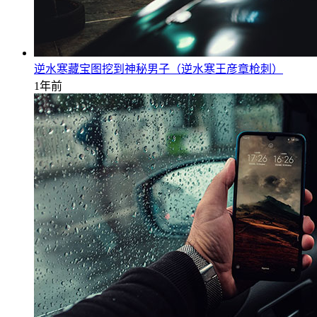
逆水寒藏宝图挖到神秘男子（逆水寒王彦章枪刺）
1年前