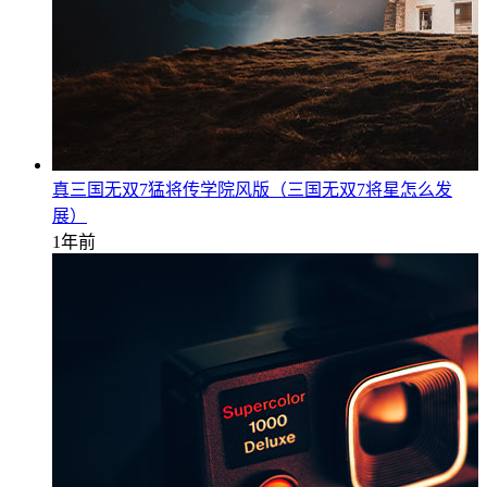
真三国无双7猛将传学院风版（三国无双7将星怎么发
展）
1年前