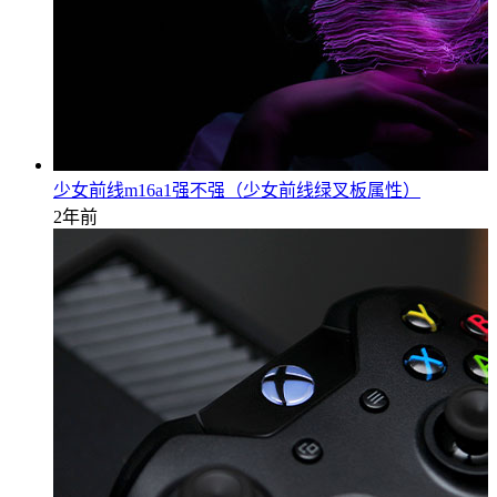
少女前线m16a1强不强（少女前线绿叉板属性）
2年前