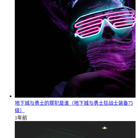
地下城与勇士的罪犯是谁（地下城与勇士狂战士装备75
级）
1年前