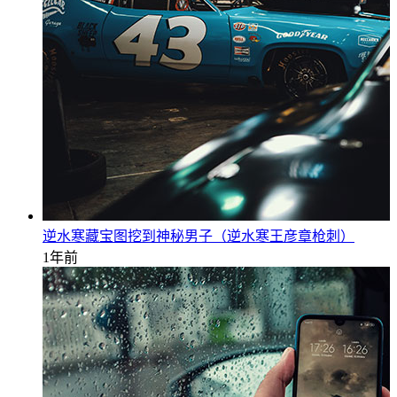
逆水寒藏宝图挖到神秘男子（逆水寒王彦章枪刺）
1年前