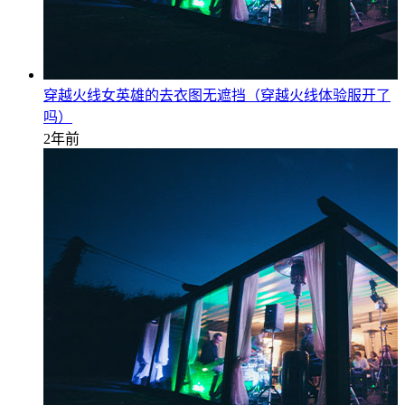
穿越火线女英雄的去衣图无遮挡（穿越火线体验服开了
吗）
2年前