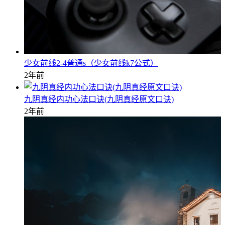
少女前线2-4普通s（少女前线k7公式）
2年前
九阴真经内功心法口诀(九阴真经原文口诀)
2年前