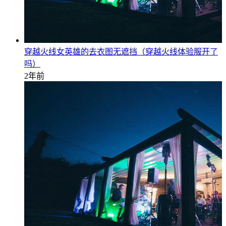
穿越火线女英雄的去衣图无遮挡（穿越火线体验服开了
吗）
2年前