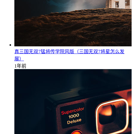
真三国无双7猛将传学院风版（三国无双7将星怎么发
展）
1年前