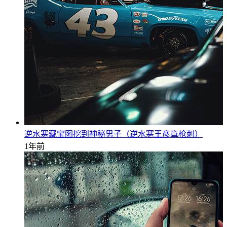
逆水寒藏宝图挖到神秘男子（逆水寒王彦章枪刺）
1年前