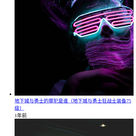
地下城与勇士的罪犯是谁（地下城与勇士狂战士装备75
级）
1年前