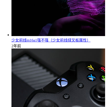
少女前线m16a1强不强（少女前线绿叉板属性）
2年前