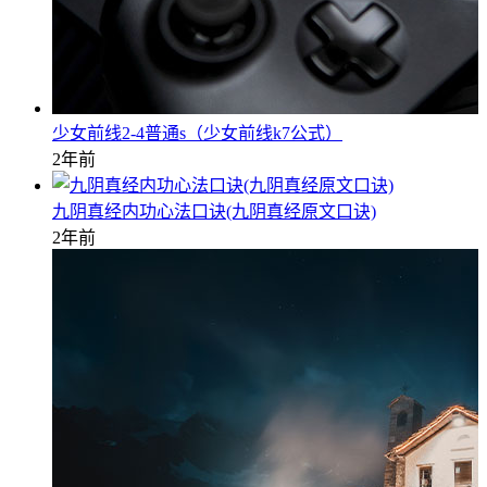
少女前线2-4普通s（少女前线k7公式）
2年前
九阴真经内功心法口诀(九阴真经原文口诀)
2年前