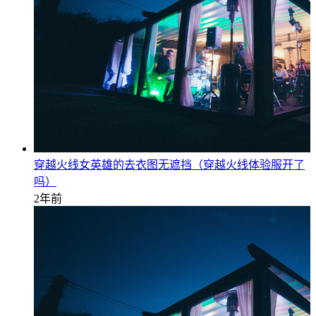
穿越火线女英雄的去衣图无遮挡（穿越火线体验服开了
吗）
2年前