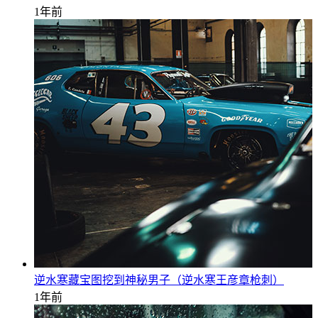
1年前
逆水寒藏宝图挖到神秘男子（逆水寒王彦章枪刺）
1年前