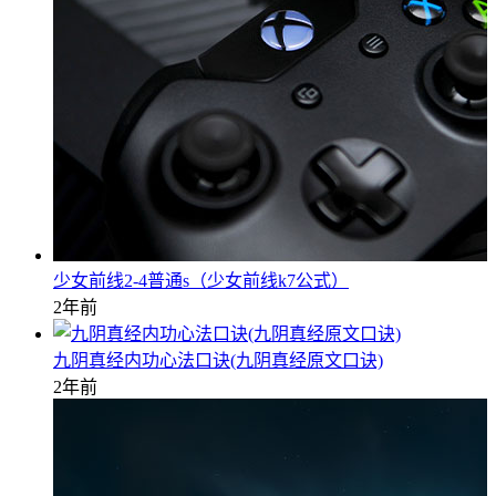
少女前线2-4普通s（少女前线k7公式）
2年前
九阴真经内功心法口诀(九阴真经原文口诀)
2年前