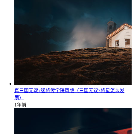
真三国无双7猛将传学院风版（三国无双7将星怎么发
展）
1年前