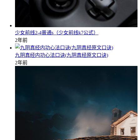
少女前线2-4普通s（少女前线k7公式）
2年前
九阴真经内功心法口诀(九阴真经原文口诀)
2年前