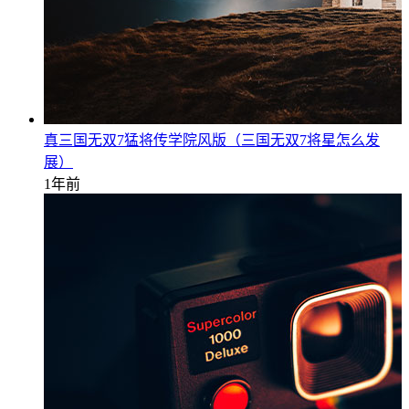
真三国无双7猛将传学院风版（三国无双7将星怎么发
展）
1年前