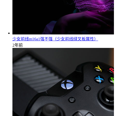
少女前线m16a1强不强（少女前线绿叉板属性）
2年前