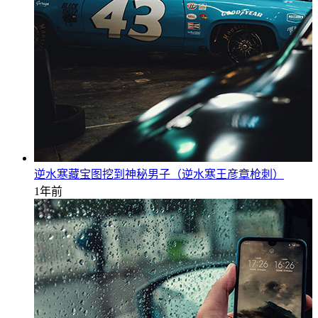
逆水寒藏宝图挖到神秘男子（逆水寒王彦章枪刺）
1年前