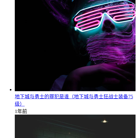
地下城与勇士的罪犯是谁（地下城与勇士狂战士装备75
级）
1年前