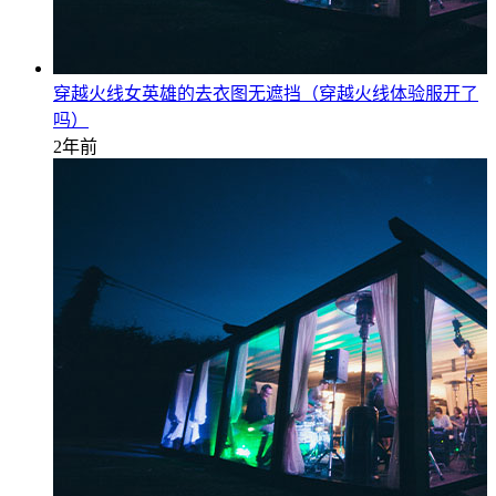
穿越火线女英雄的去衣图无遮挡（穿越火线体验服开了
吗）
2年前