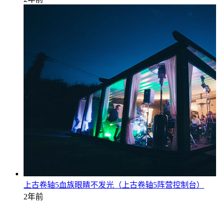
上古卷轴5血族眼睛不发光（上古卷轴5阵营控制台）
2年前