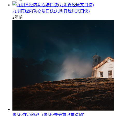
九阴真经内功心法口诀(九阴真经原文口诀)
2年前
激战2守护奶妈（激战2元素可以带卓加）