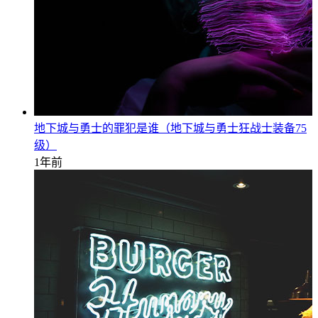
地下城与勇士的罪犯是谁（地下城与勇士狂战士装备75
级）
1年前