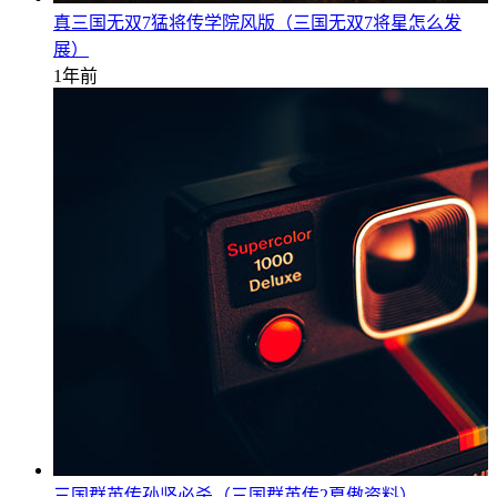
真三国无双7猛将传学院风版（三国无双7将星怎么发
展）
1年前
三国群英传孙坚必杀（三国群英传2夏傲资料）