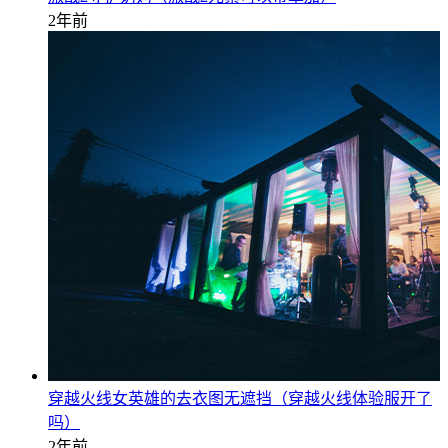
2年前
穿越火线女英雄的去衣图无遮挡（穿越火线体验服开了
吗）
2年前