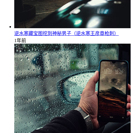
逆水寒藏宝图挖到神秘男子（逆水寒王彦章枪刺）
1年前