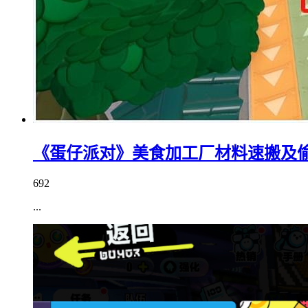
《蛋仔派对》美食加工厂材料速搬及偷
692
...