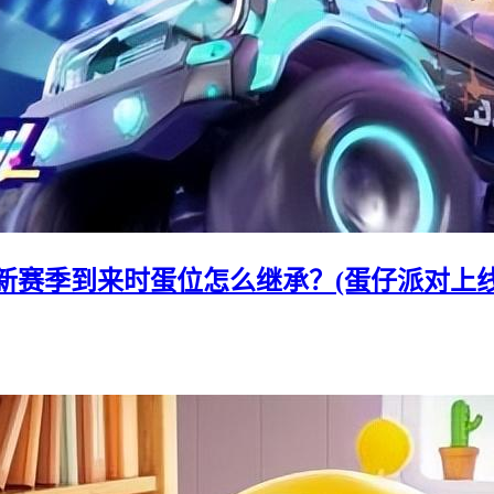
新赛季到来时蛋位怎么继承？(蛋仔派对上线