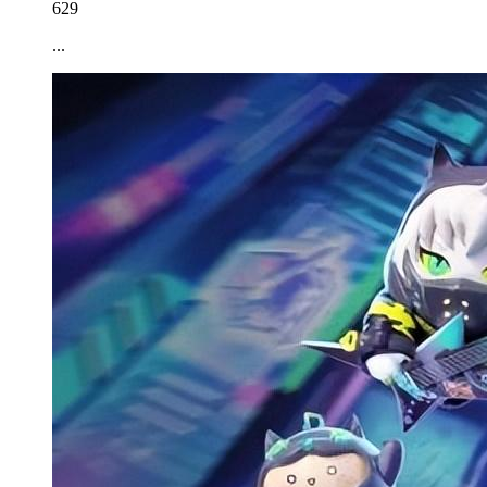
629
...