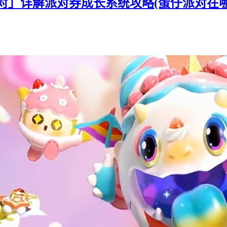
对」详解派对券成长系统攻略(蛋仔派对在哪