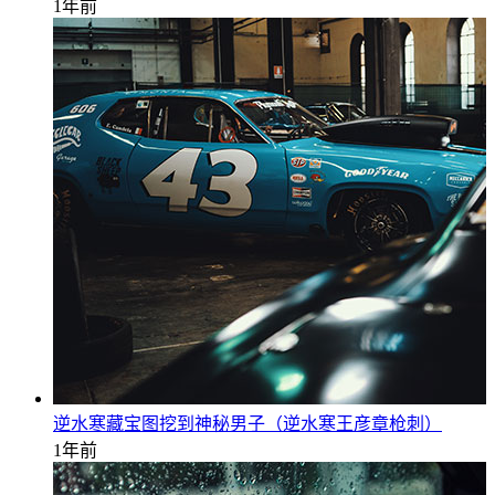
1年前
逆水寒藏宝图挖到神秘男子（逆水寒王彦章枪刺）
1年前