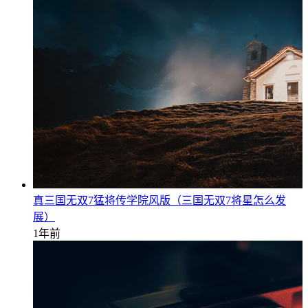
真三国无双7猛将传学院风版（三国无双7将星怎么发
展）
1年前