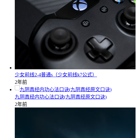
少女前线2-4普通s（少女前线k7公式）
2年前
九阴真经内功心法口诀(九阴真经原文口诀)
2年前