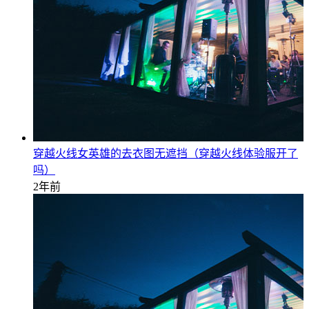
穿越火线女英雄的去衣图无遮挡（穿越火线体验服开了
吗）
2年前