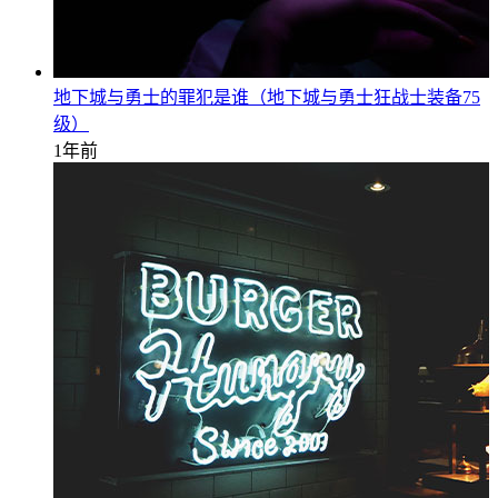
地下城与勇士的罪犯是谁（地下城与勇士狂战士装备75
级）
1年前