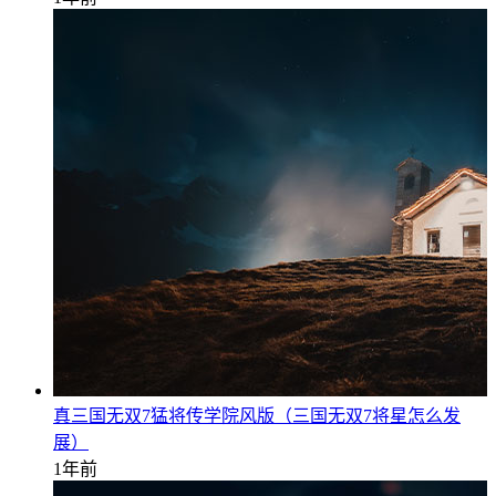
真三国无双7猛将传学院风版（三国无双7将星怎么发
展）
1年前