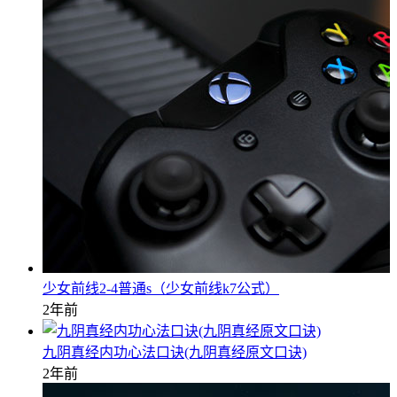
少女前线2-4普通s（少女前线k7公式）
2年前
九阴真经内功心法口诀(九阴真经原文口诀)
2年前