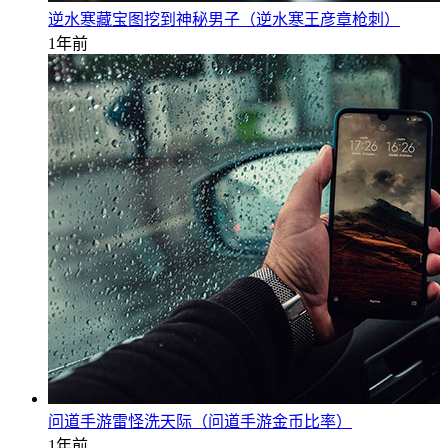
逆水寒藏宝图挖到神秘男子（逆水寒王彦章枪刺）
1年前
问道手游雷怪洗天际（问道手游金币比率）
1年前