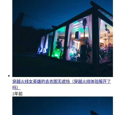
穿越火线女英雄的去衣图无遮挡（穿越火线体验服开了
吗）
2年前