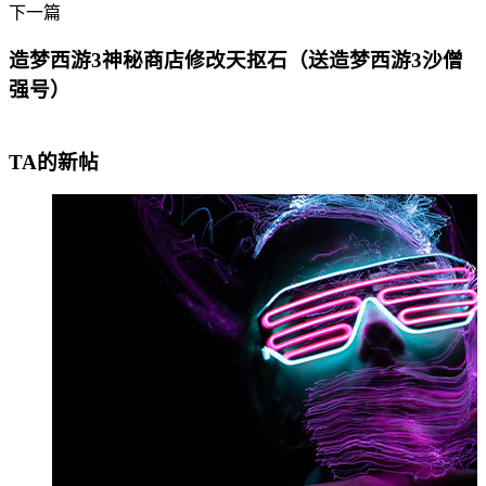
下一篇
造梦西游3神秘商店修改天抠石（送造梦西游3沙僧
强号）
TA的新帖