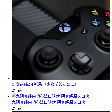
少女前线2-4普通s（少女前线k7公式）
2年前
九阴真经内功心法口诀(九阴真经原文口诀)
2年前