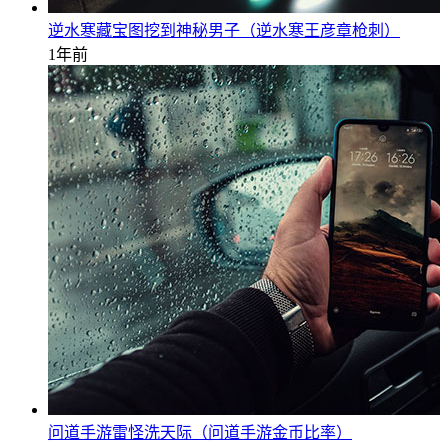
逆水寒藏宝图挖到神秘男子（逆水寒王彦章枪刺）
1年前
问道手游雷怪洗天际（问道手游金币比率）