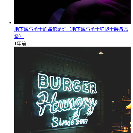
地下城与勇士的罪犯是谁（地下城与勇士狂战士装备75
级）
1年前