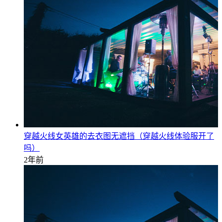
穿越火线女英雄的去衣图无遮挡（穿越火线体验服开了
吗）
2年前