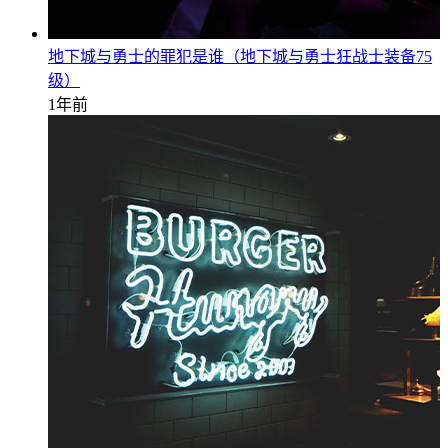
地下城与勇士的罪犯是谁（地下城与勇士狂战士装备75
级）
1年前