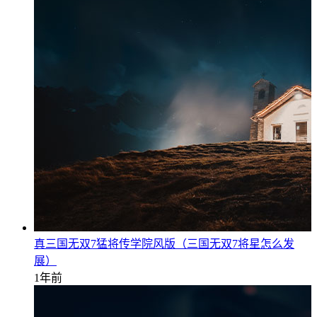
真三国无双7猛将传学院风版（三国无双7将星怎么发
展）
1年前