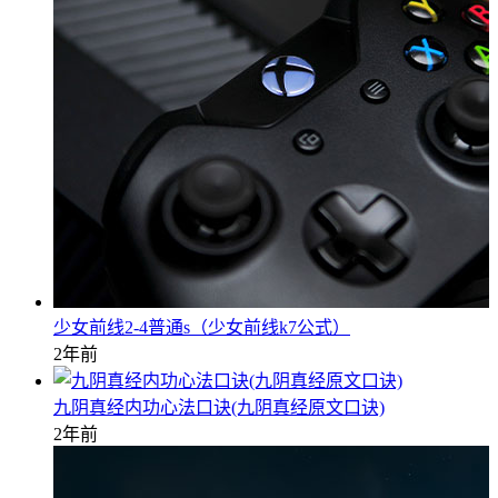
少女前线2-4普通s（少女前线k7公式）
2年前
九阴真经内功心法口诀(九阴真经原文口诀)
2年前