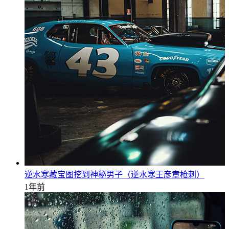
逆水寒藏宝图挖到神秘男子（逆水寒王彦章枪刺）
1年前