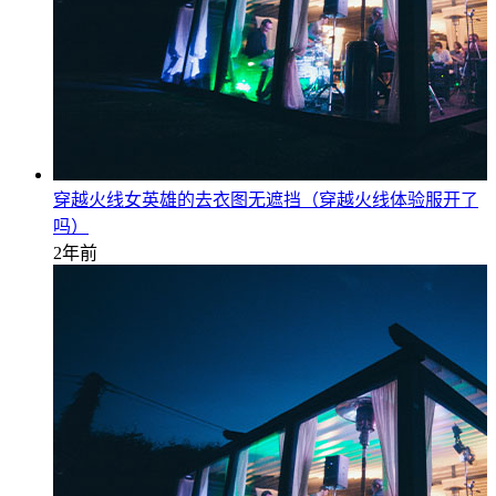
穿越火线女英雄的去衣图无遮挡（穿越火线体验服开了
吗）
2年前