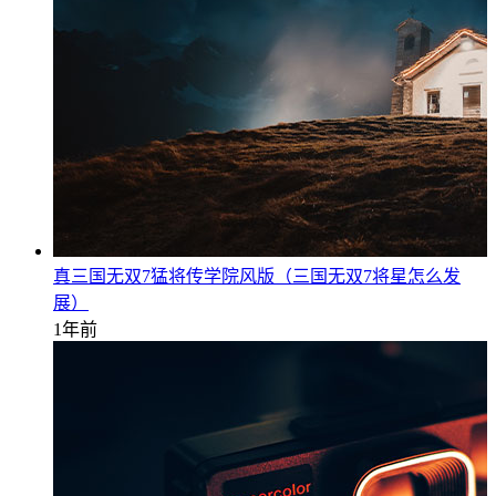
真三国无双7猛将传学院风版（三国无双7将星怎么发
展）
1年前