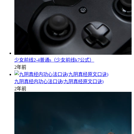
少女前线2-4普通s（少女前线k7公式）
2年前
九阴真经内功心法口诀(九阴真经原文口诀)
2年前