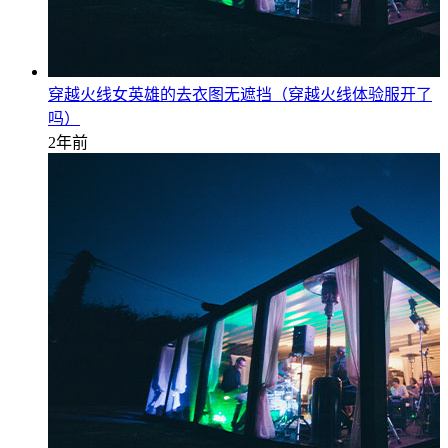
穿越火线女英雄的去衣图无遮挡（穿越火线体验服开了
吗）
2年前