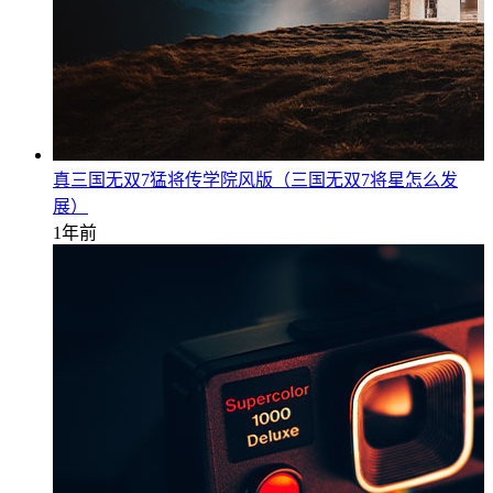
真三国无双7猛将传学院风版（三国无双7将星怎么发
展）
1年前