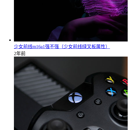
少女前线m16a1强不强（少女前线绿叉板属性）
2年前