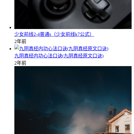
少女前线2-4普通s（少女前线k7公式）
2年前
九阴真经内功心法口诀(九阴真经原文口诀)
2年前