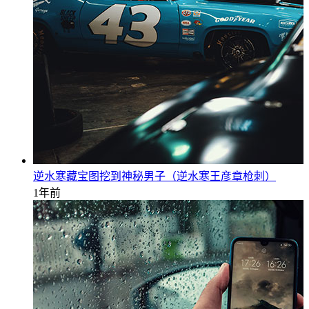
逆水寒藏宝图挖到神秘男子（逆水寒王彦章枪刺）
1年前