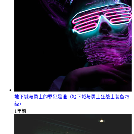
地下城与勇士的罪犯是谁（地下城与勇士狂战士装备75
级）
1年前