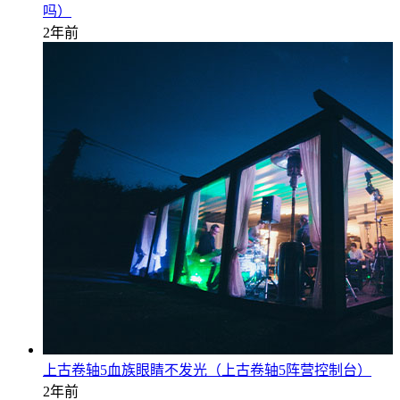
吗）
2年前
上古卷轴5血族眼睛不发光（上古卷轴5阵营控制台）
2年前