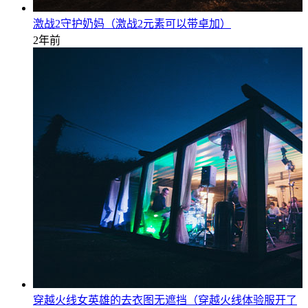
激战2守护奶妈（激战2元素可以带卓加）
2年前
穿越火线女英雄的去衣图无遮挡（穿越火线体验服开了