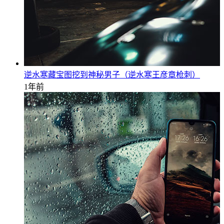
逆水寒藏宝图挖到神秘男子（逆水寒王彦章枪刺）
1年前