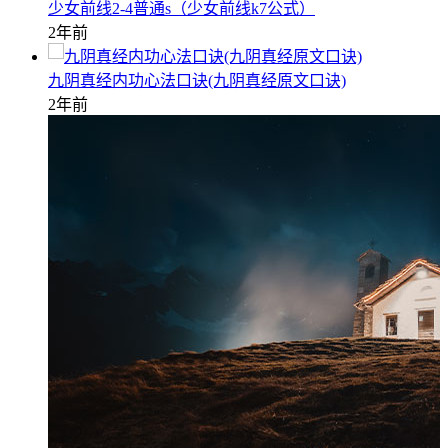
少女前线2-4普通s（少女前线k7公式）
2年前
九阴真经内功心法口诀(九阴真经原文口诀)
2年前