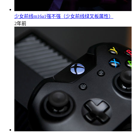
少女前线m16a1强不强（少女前线绿叉板属性）
2年前