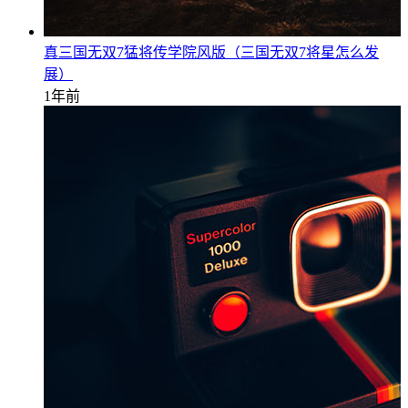
真三国无双7猛将传学院风版（三国无双7将星怎么发
展）
1年前