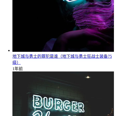
地下城与勇士的罪犯是谁（地下城与勇士狂战士装备75
级）
1年前