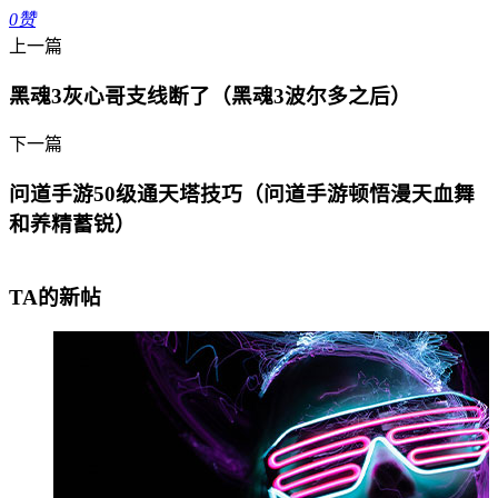
0
赞
上一篇
黑魂3灰心哥支线断了（黑魂3波尔多之后）
下一篇
问道手游50级通天塔技巧（问道手游顿悟漫天血舞
和养精蓄锐）
TA的新帖