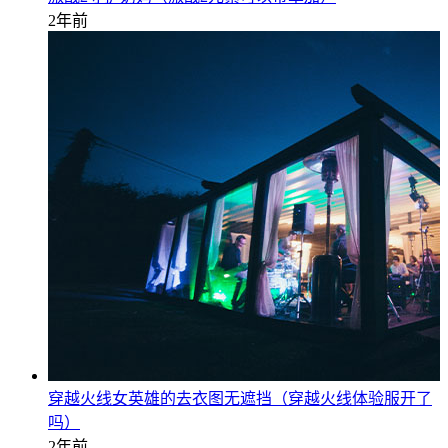
2年前
穿越火线女英雄的去衣图无遮挡（穿越火线体验服开了
吗）
2年前