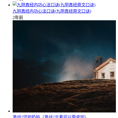
九阴真经内功心法口诀(九阴真经原文口诀)
2年前
激战2守护奶妈（激战2元素可以带卓加）