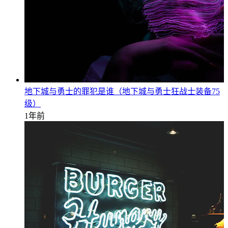
地下城与勇士的罪犯是谁（地下城与勇士狂战士装备75
级）
1年前