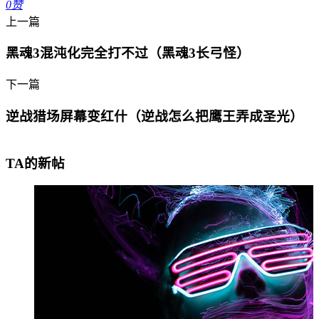
0
赞
上一篇
黑魂3混沌化完全打不过（黑魂3长弓怪）
下一篇
逆战猎场屏幕变红什（逆战怎么把鹰王弄成圣光）
TA的新帖