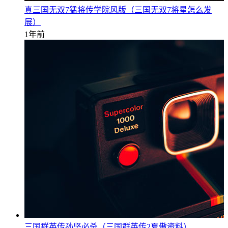
真三国无双7猛将传学院风版（三国无双7将星怎么发
展）
1年前
三国群英传孙坚必杀（三国群英传2夏傲资料）