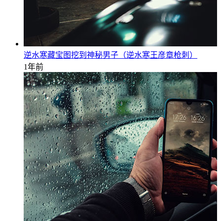
逆水寒藏宝图挖到神秘男子（逆水寒王彦章枪刺）
1年前