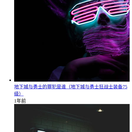
地下城与勇士的罪犯是谁（地下城与勇士狂战士装备75
级）
1年前