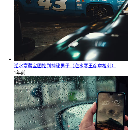
逆水寒藏宝图挖到神秘男子（逆水寒王彦章枪刺）
1年前