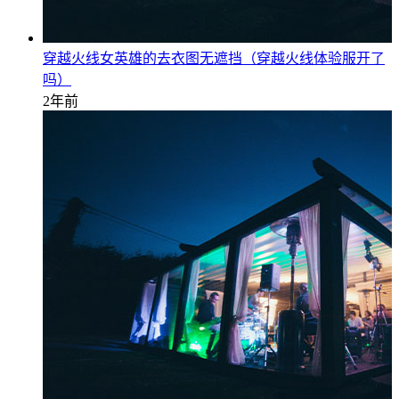
穿越火线女英雄的去衣图无遮挡（穿越火线体验服开了
吗）
2年前