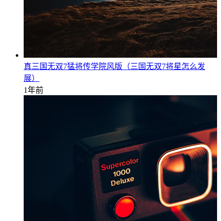
真三国无双7猛将传学院风版（三国无双7将星怎么发
展）
1年前