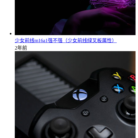
少女前线m16a1强不强（少女前线绿叉板属性）
2年前