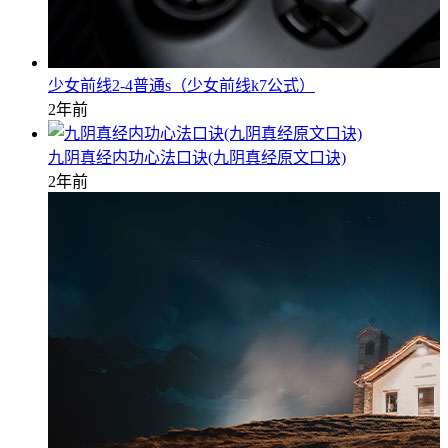
少女前线2-4普通s（少女前线k7公式）
2年前
九阴真经内功心法口诀(九阴真经原文口诀)
2年前