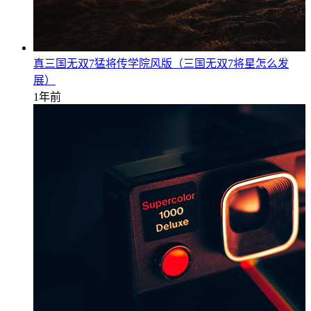
真三国无双7猛将传学院风版（三国无双7将星怎么发
展）
1年前