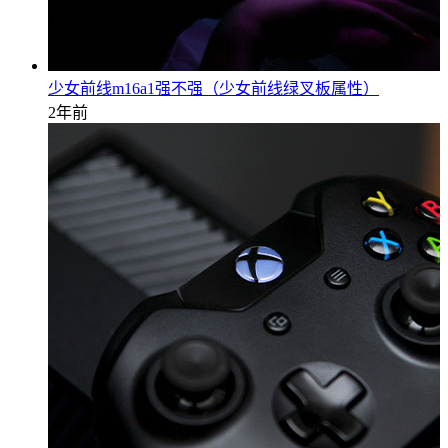
少女前线m16a1强不强（少女前线绿叉板属性）
2年前