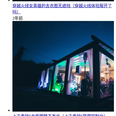
穿越火线女英雄的去衣图无遮挡（穿越火线体验服开了
吗）
2年前