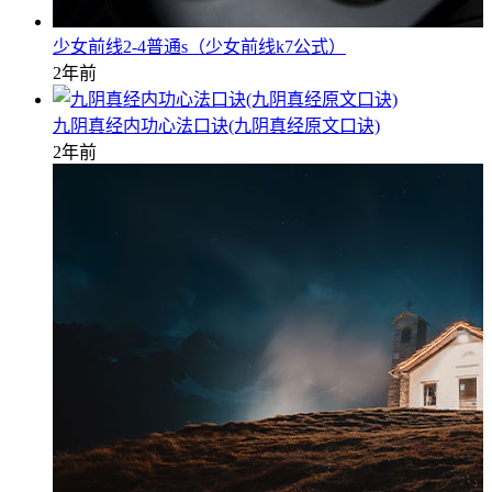
少女前线2-4普通s（少女前线k7公式）
2年前
九阴真经内功心法口诀(九阴真经原文口诀)
2年前