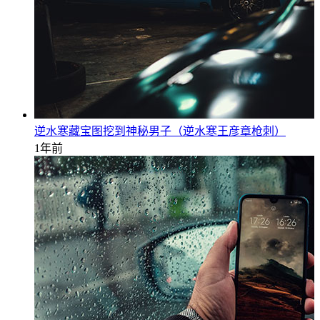
逆水寒藏宝图挖到神秘男子（逆水寒王彦章枪刺）
1年前