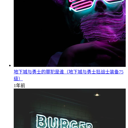
地下城与勇士的罪犯是谁（地下城与勇士狂战士装备75
级）
1年前