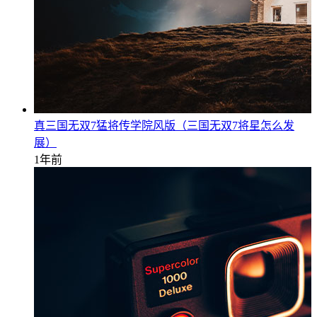
真三国无双7猛将传学院风版（三国无双7将星怎么发
展）
1年前