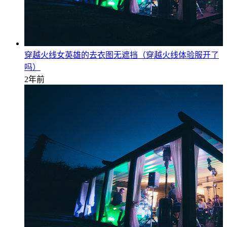
穿越火线女英雄的去衣图无遮挡（穿越火线体验服开了
吗）
2年前