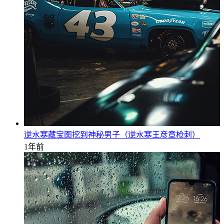
逆水寒藏宝图挖到神秘男子（逆水寒王彦章枪刺）
1年前