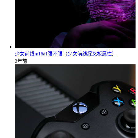
少女前线m16a1强不强（少女前线绿叉板属性）
2年前