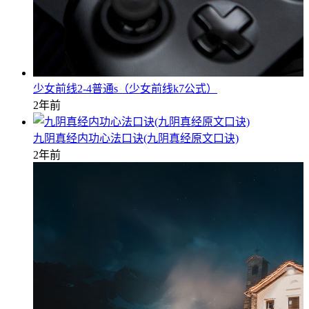
少女前线2-4普通s（少女前线k7公式）
2年前
九阴真经内功心法口诀(九阴真经原文口诀)
2年前