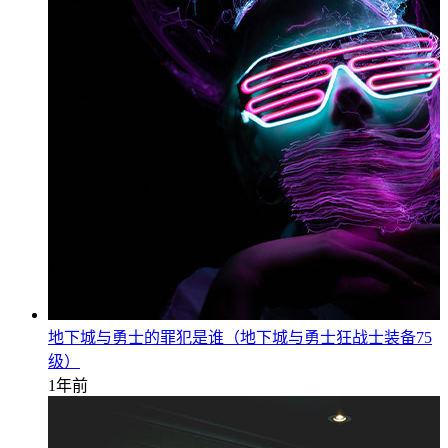
地下城与勇士的罪犯是谁（地下城与勇士狂战士装备75
级）
1年前