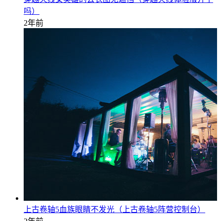
吗）
2年前
上古卷轴5血族眼睛不发光（上古卷轴5阵营控制台）