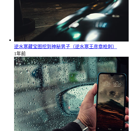
逆水寒藏宝图挖到神秘男子（逆水寒王彦章枪刺）
1年前