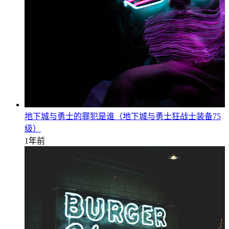
地下城与勇士的罪犯是谁（地下城与勇士狂战士装备75
级）
1年前