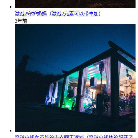
激战2守护奶妈（激战2元素可以带卓加）
2年前
穿越火线女英雄的去衣图无遮挡（穿越火线体验服开了