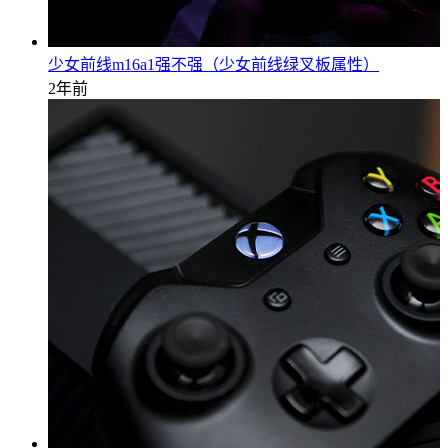
少女前线m16a1强不强（少女前线绿叉板属性）
2年前