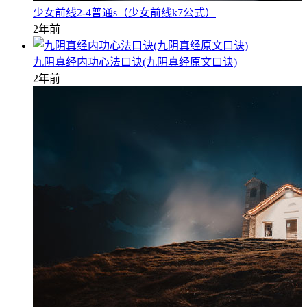
少女前线2-4普通s（少女前线k7公式）
2年前
九阴真经内功心法口诀(九阴真经原文口诀)
2年前