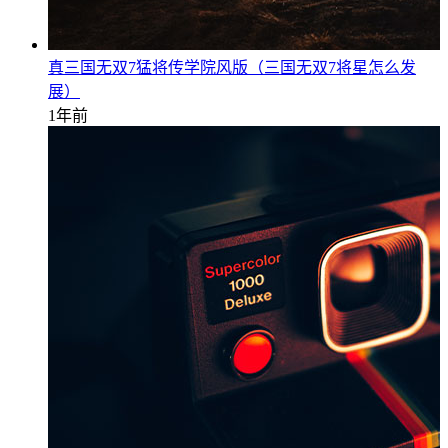
真三国无双7猛将传学院风版（三国无双7将星怎么发
展）
1年前